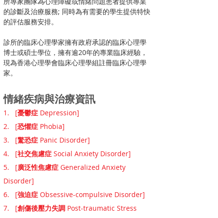
所專家團隊為心理障礙或情緒問題患者提供專業
的診斷及治療服務; 同時為有需要的學生提供特快
的評估服務安排。
診所的臨床心理學家擁有政府承認的臨床心理學
博士或碩士學位，擁有逾20年的專業臨床經驗，
現為香港心理學會臨床心理學組註冊臨床心理學
家。
情緒疾病與治療資訊
1
. [
憂鬱症
Depression]
2. [
恐懼症
Phobia]
3. [
驚恐症
Panic Disorder]
4. [
社交焦慮症
Social Anxiety Disorder]
5. [
廣泛性焦慮症
Generalized Anxiety
Disorder]
6. [
強迫症
Obsessive-compulsive Disorder]
7. [
創傷後壓力失調
Post-traumatic Stress