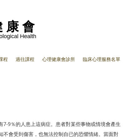
健 康 會
hological Health
課程
過往課程
心理健康會診所
臨床心理服務名單
有7-9％的人患上這病症。患者對某些事物或情境會產生
知不會受到傷害，也無法控制自已的恐懼情緒。當面對