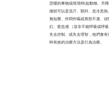
恐懼的事物或情境時(如動物、升
徵狀可以是流汗、顫抖、忽冷忽熱
無知覺、作悶作嘔或胃部不適、頭
幻、窒息感 （並非不能呼吸或呼
失去控制、或失去理智，他們會有
時有效的治療方法是行為治療。
心理健康會心|
心理健康會心|理輔導課程|心理健康會|Institute of Psychological Health|Provid
香港
心理治療|臨床心理學家|香港心理醫生理輔導課程|心理健康會|Institute of Psychological Health|Provid
評估心理治療|臨床心理學家|香港心理醫生