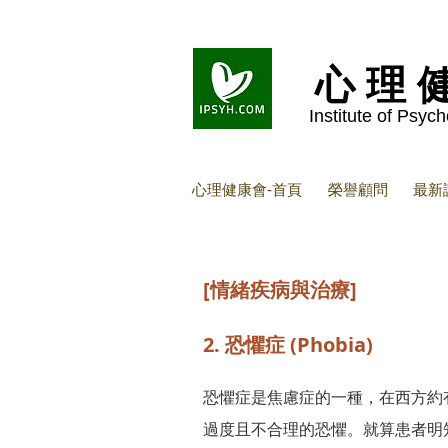
心 理 
Institute of Psyc
心理健康會-首頁
榮譽顧問
最新
[情緒疾病與治療]
2. 恐懼症 (Phobia)
恐懼症是焦慮症的一種，在西方約
過度且不合理的恐懼。就算患者明