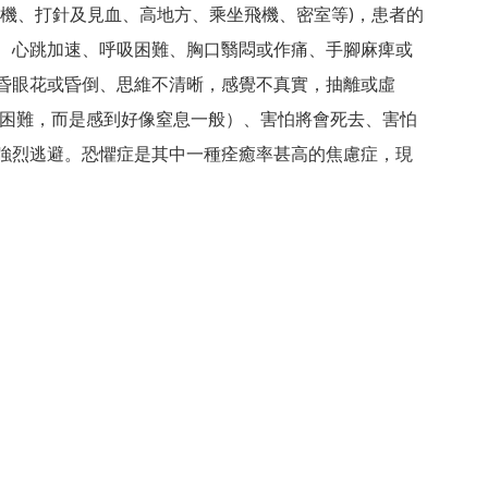
降機、打針及見血、高地方、乘坐飛機、密室等)，患者的
、心跳加速、呼吸困難、胸口翳悶或作痛、手腳麻痺或
昏眼花或昏倒、思維不清晰，感覺不真實，抽離或虛
吸困難，而是感到好像窒息一般）、害怕將會死去、害怕
強烈逃避。恐懼症是其中一種痊癒率甚高的焦慮症，現
er of High Quality Psychological Training Course|情緒病及認知行為治療課程|輔導證書課程|證書課程心理評估
er of High Quality Psychological Training Course|情緒病及認知行為治療課程|輔導證書課程|證書課程心理