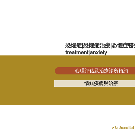
恐懼症|恐懼症治療|恐懼症醫生|焦
treatment|anxiety
心理評估及治療診所預約
情緒疾病與治療
✔An Accredited O