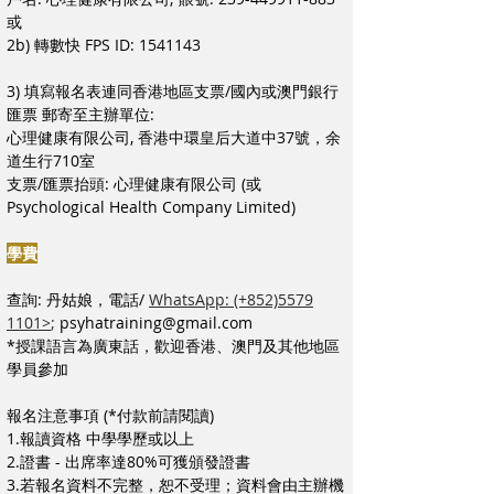
或
2b) 轉數快 FPS ID:
1541143
3) 填寫報名表連同香港地區支票/國內或澳門銀行
匯票 郵寄至主辦單位:
心理健康有限公司, 香港中環皇后大道中37號，余
道生行710室
支票/匯票抬頭: 心理健康有限公司 (或
Psychological Health Company Limited)
學費
查詢: 丹姑娘，電話/
WhatsApp: (+852)5579
1101>
;
psyhatraining@gmail.com
*授課語言為廣東話，歡迎香港、澳門及其他地區
學員參加
報名注意事項 (*付款前請閱讀)
1.報讀資格 中學學歷或以上
2.證書 - 出席率達80%可獲頒發證書
3.若報名資料不完整，恕不受理；資料會由主辦機