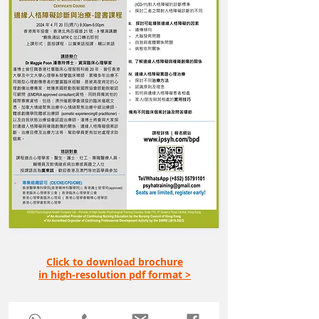
Click to download brochure
in high-resolution pdf format >
_____
________
___
___________