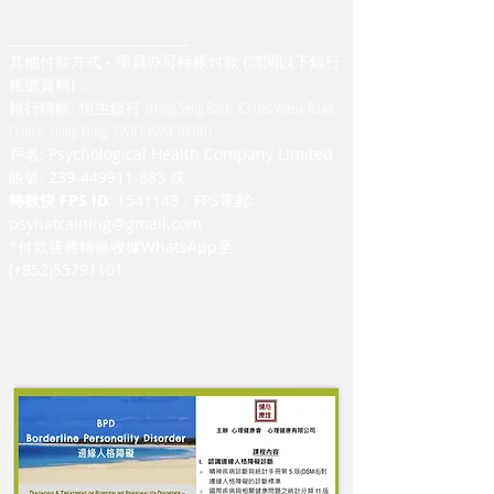
___________________________
​其他付款方式 - 學員亦可轉帳付款 (請閱以下​​銀行
帳號資料)：
銀行轉帳: 恒生銀行
(Hang Seng Bank: 83 Des Voeux Road
Central, Hong Kong; SWIFT:HASE HKHH)
戶名: Psychological Health Company Limited
賬號:
239-449911-883
或
轉數快 FPS ID
:
1541143
；FPS電郵:
psyhatraining@gmail.com
*付款後將轉帳收據WhatsApp至
(+852)55791101