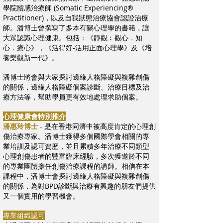
學院體感治療師 (Somatic Experiencing®
Practitioner)，以及自我狀態治療協會認證治療
師。潘博士曾撰寫了多本有關心理學的書籍，讓
大眾認識心理健康。包括：《靜觀︰觀心．知
心．療心》，《活得好-活用正面心理學》及《培
養樂觀新一代》。
潘博士將會與大家探討邊緣人格障礙與複雜創傷
的關係，邊緣人格障礙個案診斷、治療目標及治
療方法等，幫助學員更有效地處理求助個案。
心理健康會特別推介
潘惠玲博士
- 是在香港同濟中被高度肯定的心理創
傷治療專家。潘博士獲得多個國際學會相關的專
業培訓及認可資歷，並且累積多年治療不同類型
心理創傷患者的豐富臨床經驗，多次獲邀於不同
的專業團體擔任創傷治療課程的講師。相信在本
課程中，潘博士會探討邊緣人格障礙與複雜創傷
的關係，為對BPD診斷與治療有興趣的朋友們提供
又一個實用的學習機會。
專業組織認可