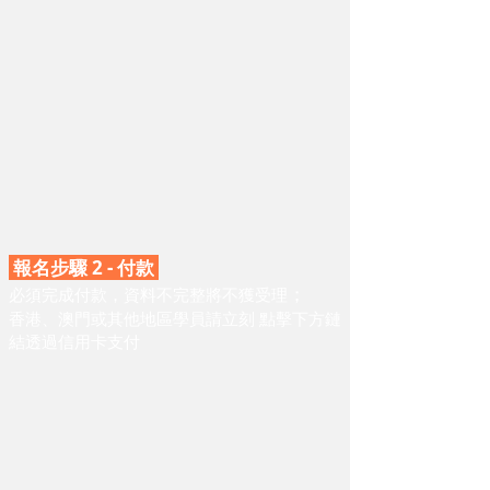
報名步驟 2 -
付
款
；
必須完成付
款，資
料不完整將不獲受理
香港
、
澳門或其他地區學員請立刻
點擊下方鏈
結透過信用卡
支
付