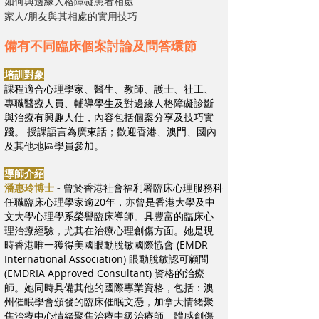
如何與邊緣人格障礙患者相處
家人/朋友與其相處的
實用技巧
備有不同
臨床個案討論
及問答環節
培訓對象
課程適合心理學家、醫生、教師、護士、社工、
專職醫療人員、輔導學生及對
邊緣人格障礙診斷
與治療
有興趣人仕，內容包括個案分享及技巧實
踐。 授課語言為廣東話；歡迎香港、澳門、國內
及其他地區學員參加。
導師介紹
潘惠玲博士
-
曾於香港社會福利署臨床心理服務科
任職臨床心理學家逾20年，
亦
曾是香港大學及中
文大學心理學系榮譽臨床導師。具豐富的臨床心
理治療經驗，尤其在治療心理創傷方面。她是現
時香港唯一獲得美國眼動脫敏國際協會 (EMDR
International Association) 眼動脫敏認可顧問
(EMDRIA Approved Consultant) 資格的治療
師。她同時具備其他的國際專業資格，包括：澳
州催眠學會頒發的臨床催眠文憑，加拿大情緒聚
焦治療中心情緒聚焦治療中級治療師、體感創傷