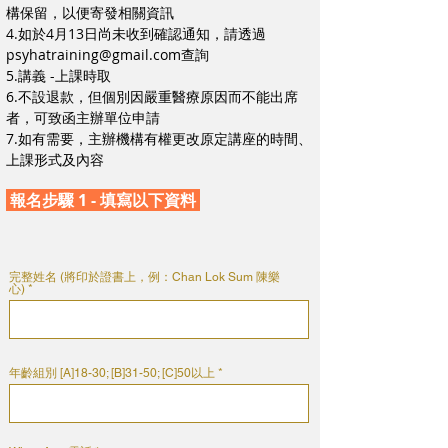
構保留，以便寄發相關資訊
4.如於4月13日尚未收到確認通知，請透過
psyhatraining@gmail.com
查詢
5.
講義 -上課時取
6.不設退款，但個別因嚴重醫療原因而不能出席
者，可致函主辦單位申請
7.如有需要，主辦機構有權更改原定講座的時間、
上課形式及內容
報名步驟 1 - 填寫以下資料
完整姓名 (將印於證書上，例：Chan Lok Sum 陳樂
心)
年齡組別 [A]18-30; [B]31-50; [C]50以上