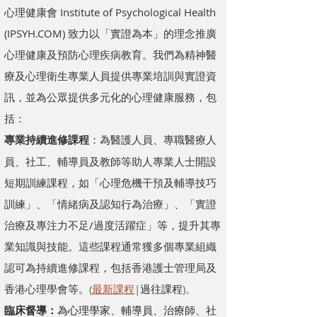
心理健康會 Institute of Psychological Health
(IPSYH.COM) 致力以「實證為本」的理念推廣
心理健康及預防心理疾病教育。我們為精神醫
療及心理衛生專業人員提供專業培訓與實證資
訊，並為公眾提供多元化的心理健康服務，包
括：
專業持續進修課程
：為醫護人員、專職醫療人
員、社工、輔導員及教師等助人專業人士開設
短期訓練課程，如「心理危機干預及輔導技巧
訓練」、「情緒病及認知行為治療」、「實證
治療及專注力不足/過度活躍症」等，提升其專
業知識與技能。這些課程通常獲多個專業組織
認可為持續進修課程，包括香港護士管理局及
香港心理學會等。
(
最新課程
|
過往課程
)
。
臨床督導：
為心理學家、輔導員、治療師、社